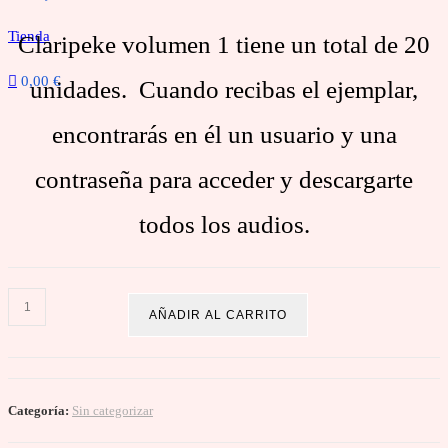
cookies no
son
Tienda
Claripeke volumen 1 tiene un total de 20
opcionales.
0,00 €
Son
unidades. Cuando recibas el ejemplar,
necesarias
encontrarás en él un usuario y una
para que
funcione la
contraseña para acceder y descargarte
web.
todos los au
dios.
Estadísticas
Para que
Volumen
AÑADIR AL CARRITO
podamos
1
mejorar la
funcionalidad
cantidad
Categoría:
Sin categorizar
y estructura
de la web, en