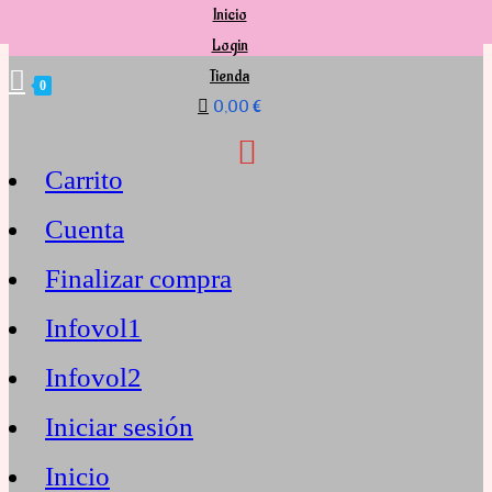
Inicio
Ir
Login
Tienda
al
0
0,00 €
contenido
Carrito
Cuenta
Finalizar compra
Infovol1
Infovol2
Iniciar sesión
Inicio