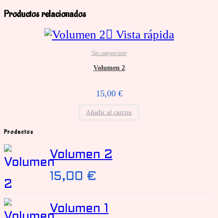
desaparecerán
Productos relacionados
de la web.
Vista rápida
Sin categorizar
Marketing
Volumen 2
Al compartir tus
intereses y
15,00
€
comportamiento
mientras visitas
Añadir al carrito
nuestro sitio,
Productos
aumentas la
posibilidad de
Volumen 2
ver contenido y
15,00
€
ofertas
personalizados.
Volumen 1