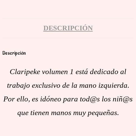
base a cómo
se usa la
web.
DESCRIPCIÓN
Experiencia
Descripción
Para que
nuestra web
Claripeke volumen 1 está dedicado al
funcione lo
mejor posible
trabajo exclusivo de la mano izquierda.
durante tu
Por ello, es idóneo para tod@s los niñ@s
visita. Si
rechaza estas
que tienen manos muy pequeñas.
cookies,
algunas
funcionalidades