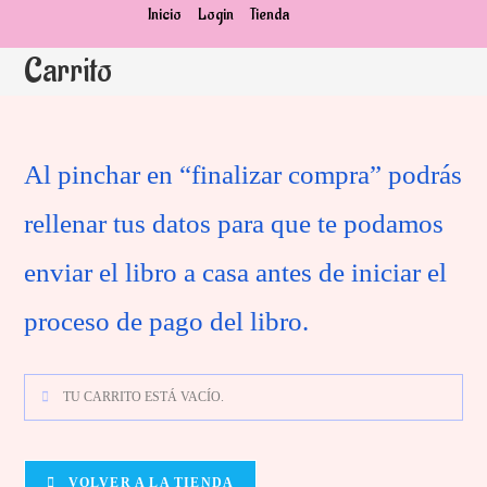
Ir
Inicio
Login
Tienda
al
Carrito
contenido
Al pinchar en “finalizar compra” podrás
rellenar tus datos para que te podamos
enviar el libro a casa antes de iniciar el
proceso de pago del libro.
TU CARRITO ESTÁ VACÍO.
VOLVER A LA TIENDA