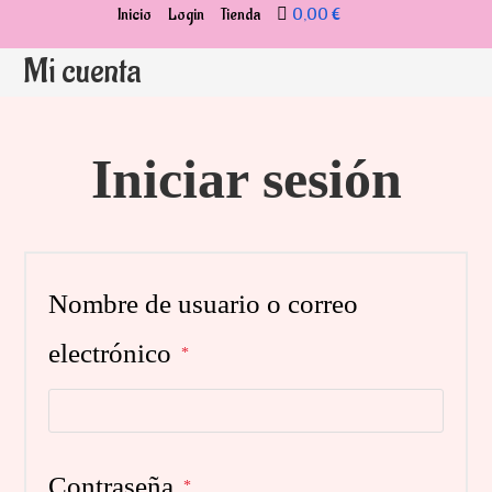
Ir
Inicio
Login
Tienda
0,00 €
al
Mi cuenta
contenido
Iniciar sesión
Nombre de usuario o correo
Obligatorio
electrónico
*
Obligatorio
Contraseña
*