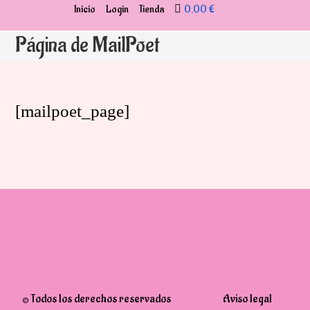
Ir
Inicio
Login
Tienda
0,00 €
al
Página de MailPoet
contenido
[mailpoet_page]
© Todos los derechos reservados
Aviso legal